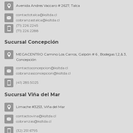
Avenida Andres Vaccaro # 2627, Talca
contactotalca@ksltda.cl
cobranzastalca@ksltda.cl
(71) 226 2245
(71) 226 2288
Sucursal Concepción
MEGACENTRO Camino Los Carros, Galpón # 6 , Bodegas 1,2,& 3,
Concepción
contactoconcepcion@ksltda.cl
cobranzasconcepcion@ksltda.cl
(41) 285 5025
Sucursal Viña del Mar
Limache #3253, Viña del Mar
contactovina@ksltda.cl
cobranzas@ksltda.cl
(32) 251 6795