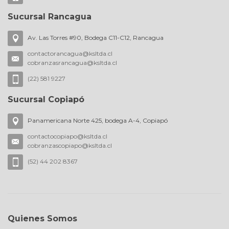
Sucursal Rancagua
Av. Las Torres #90, Bodega C11-C12, Rancagua
contactorancagua@ksltda.cl
cobranzasrancagua@ksltda.cl
(22) 581 9227
Sucursal Copiapó
Panamericana Norte 425, bodega A-4, Copiapó
contactocopiapo@ksltda.cl
cobranzascopiapo@ksltda.cl
(52) 44 202 8367
Quienes Somos