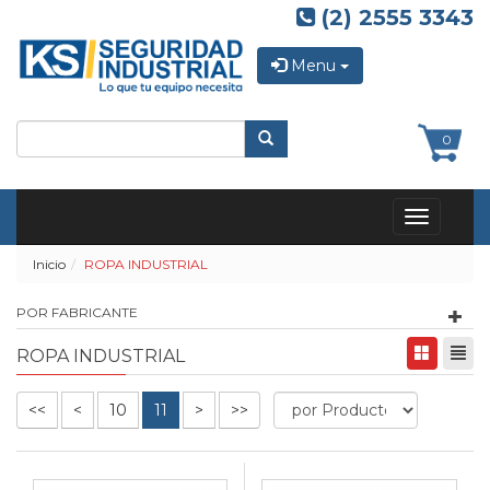
(2) 2555 3343
Menu
0
Toggle
navigation
Inicio
ROPA INDUSTRIAL
POR FABRICANTE
ROPA INDUSTRIAL
<<
<
10
11
>
>>