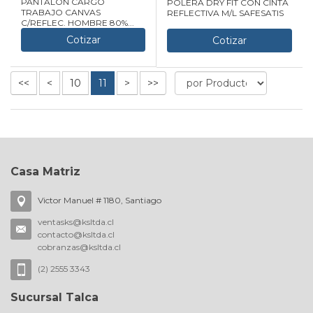
PANTALON CARGO
POLERA DRY FIT CON CINTA
TRABAJO CANVAS
REFLECTIVA M/L SAFESATIS
C/REFLEC. HOMBRE 80%...
Cotizar
Cotizar
<<
<
10
11
>
>>
Casa Matriz
Victor Manuel # 1180, Santiago
ventasks@ksltda.cl
contacto@ksltda.cl
cobranzas@ksltda.cl
(2) 2555 3343
Sucursal Talca