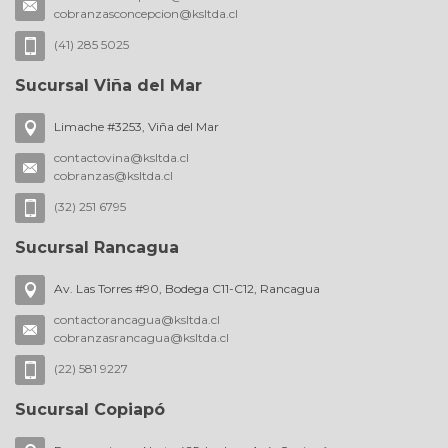
cobranzasconcepcion@ksltda.cl
(41) 285 5025
Sucursal Viña del Mar
Limache #3253, Viña del Mar
contactovina@ksltda.cl
cobranzas@ksltda.cl
(32) 251 6795
Sucursal Rancagua
Av. Las Torres #90, Bodega C11-C12, Rancagua
contactorancagua@ksltda.cl
cobranzasrancagua@ksltda.cl
(22) 581 9227
Sucursal Copiapó