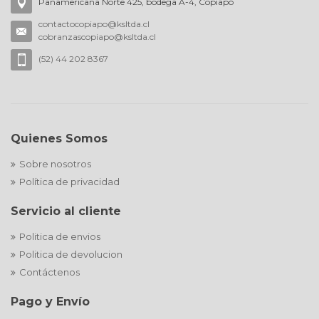
Panamericana Norte 425, bodega A-4, Copiapó
contactocopiapo@ksltda.cl
cobranzascopiapo@ksltda.cl
(52) 44 202 8367
Quienes Somos
Sobre nosotros
Política de privacidad
Servicio al cliente
Politica de envios
Politica de devolucion
Contáctenos
Pago y Envío