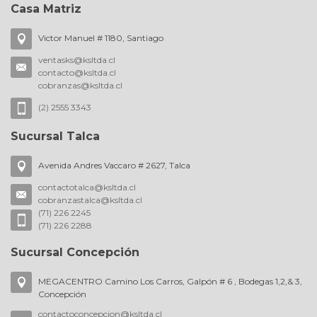
Casa Matriz
Victor Manuel # 1180, Santiago
ventasks@ksltda.cl
contacto@ksltda.cl
cobranzas@ksltda.cl
(2) 2555 3343
Sucursal Talca
Avenida Andres Vaccaro # 2627, Talca
contactotalca@ksltda.cl
cobranzastalca@ksltda.cl
(71) 226 2245
(71) 226 2288
Sucursal Concepción
MEGACENTRO Camino Los Carros, Galpón # 6 , Bodegas 1,2,& 3,
Concepción
contactoconcepcion@ksltda.cl