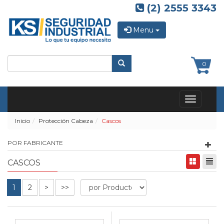
(2) 2555 3343
Menu
0
Toggle
navigation
Inicio
Protección Cabeza
Cascos
POR FABRICANTE
CASCOS
1
2
>
>>