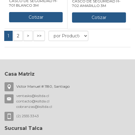
CASCO DE SEGURIDAD H-
CASCO DE SEGURIDAD H-
701 BLANCO 3M
702 AMARILLO 3M
Cotizar
Cotizar
1
2
>
>>
Casa Matriz
Victor Manuel # 1180, Santiago
ventasks@ksltda.cl
contacto@ksltda.cl
cobranzas@ksltda.cl
(2) 2555 3343
Sucursal Talca