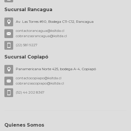
Sucursal Rancagua
Av. Las Torres #90, Bodega C11-C12, Rancagua
contactorancagua@ksltda.cl
cobranzasrancagua@ksltda.cl
(22) 581 9227
Sucursal Copiapó
Panamericana Norte 425, bodega A-4, Copiapó
contactocopiapo@ksltda.cl
cobranzascopiapo@ksltda.cl
(52) 44 202 8367
Quienes Somos