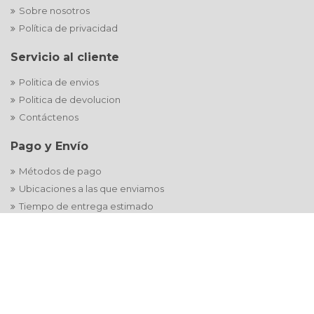
Sobre nosotros
Política de privacidad
Servicio al cliente
Politica de envios
Politica de devolucion
Contáctenos
Pago y Envío
Métodos de pago
Ubicaciones a las que enviamos
Tiempo de entrega estimado
Estamos en :