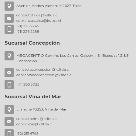
Avenida Andres Vaccaro # 2627, Talca
contactotalca@ksltda.cl
cobranzastalca@ksltda.cl
(71) 226 2245
(71) 226 2288
Sucursal Concepción
MEGACENTRO Camino Los Carros, Galpón # 6 , Bodegas 1,2,& 3,
Concepción
contactoconcepcion@ksltda.cl
cobranzasconcepcion@ksltda.cl
(41) 285 5025
Sucursal Viña del Mar
Limache #3253, Viña del Mar
contactovina@ksltda.cl
cobranzas@ksltda.cl
(32) 251 6795