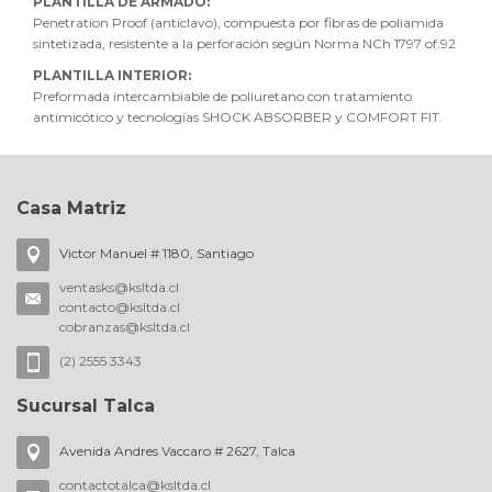
PLANTILLA DE ARMADO:
Penetration Proof (anticlavo), compuesta por fibras de poliamida
sintetizada, resistente a la perforación según Norma NCh 1797 of.92
PLANTILLA INTERIOR:
Preformada intercambiable de poliuretano con tratamiento
antimicótico y tecnologías SHOCK ABSORBER y COMFORT FIT.
Casa Matriz
Victor Manuel # 1180, Santiago
ventasks@ksltda.cl
contacto@ksltda.cl
cobranzas@ksltda.cl
(2) 2555 3343
Sucursal Talca
Avenida Andres Vaccaro # 2627, Talca
contactotalca@ksltda.cl