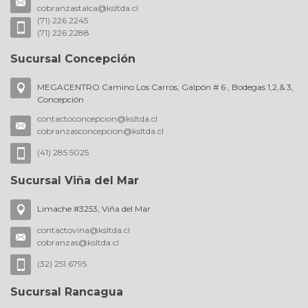
cobranzastalca@ksltda.cl
(71) 226 2245
(71) 226 2288
Sucursal Concepción
MEGACENTRO Camino Los Carros, Galpón # 6 , Bodegas 1,2,& 3,
Concepción
contactoconcepcion@ksltda.cl
cobranzasconcepcion@ksltda.cl
(41) 285 5025
Sucursal Viña del Mar
Limache #3253, Viña del Mar
contactovina@ksltda.cl
cobranzas@ksltda.cl
(32) 251 6795
Sucursal Rancagua