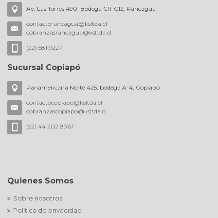
Av. Las Torres #90, Bodega C11-C12, Rancagua
contactorancagua@ksltda.cl
cobranzasrancagua@ksltda.cl
(22) 581 9227
Sucursal Copiapó
Panamericana Norte 425, bodega A-4, Copiapó
contactocopiapo@ksltda.cl
cobranzascopiapo@ksltda.cl
(52) 44 202 8367
Quienes Somos
Sobre nosotros
Política de privacidad